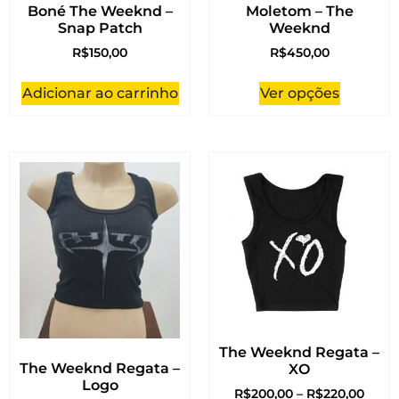
Boné The Weeknd –
Moletom – The
Snap Patch
Weeknd
R$
150,00
R$
450,00
Adicionar ao carrinho
Ver opções
The Weeknd Regata –
The Weeknd Regata –
XO
Logo
R$
200,00
–
R$
220,00