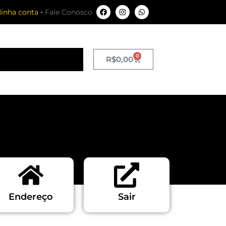
inha conta
Fale Conosco
0
R$
0,00
Endereço
Sair