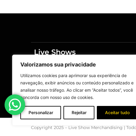
Live Shows
Merchandising
Valorizamos sua privacidade
Home
Live Shows
Utilizamos cookies para aprimorar sua experiência de
navegação, exibir anúncios ou conteúdo personalizado e
Fale Conosco
analisar nosso tráfego. Ao clicar em “Aceitar todos”, você
Política de privacidade
concorda com nosso uso de cookies.
Política de reembolso e devoluções
Personalizar
Rejeitar
Aceitar tudo
Copyright 2025 – Live Show Merchandising | Todo