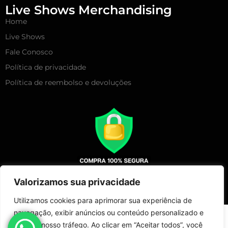
Live Shows Merchandising
Home
Live Shows
Fale Conosco
Política de privacidade
Política de reembolso e devoluções
Valorizamos sua privacidade
Utilizamos cookies para aprimorar sua experiência de
navegação, exibir anúncios ou conteúdo personalizado e
Copyright 2025 – Live Show Merchandising | Todos Direitos
analisar nosso tráfego. Ao clicar em “Aceitar todos”, você
Reservados!