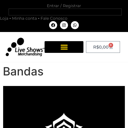
Entrar / Registrar
Loja
Minha conta
Fale Conosco
0
R$
0,00
Bandas