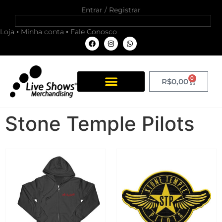
Entrar / Registrar
Loja
Minha conta
Fale Conosco
0
R$
0,00
Stone Temple Pilots