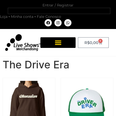
Entrar / Registrar
Loja
Minha conta
Fale Conosco
0
R$
0,00
The Drive Era