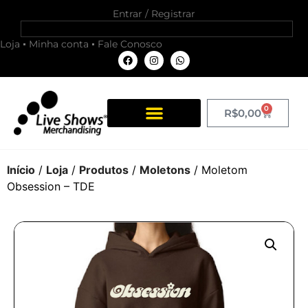
Entrar / Registrar
Loja
Minha conta
Fale Conosco
0
R$
0,00
Início
/
Loja
/
Produtos
/
Moletons
/ Moletom
Obsession – TDE