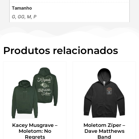
Tamanho
G, GG, M, P
Produtos relacionados
Kacey Musgrave –
Moletom Zíper –
Moletom: No
Dave Matthews
Regrets
Band