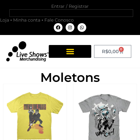
Entrar / Registrar
Loja
Minha conta
Fale Conosco
0
R$
0,00
Moletons