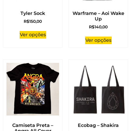
Tyler Sock
Warframe – Aoi Wake
Up
R$
150,00
R$
140,00
Ver opções
Ver opções
Camiseta Preta –
Ecobag – Shakira
Angra All Cover