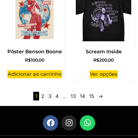
Pôster Benson Boone
Scream Inside
R$
100,00
R$
200,00
Adicionar ao carrinho
Ver opções
1
2
3
4
…
13
14
15
→