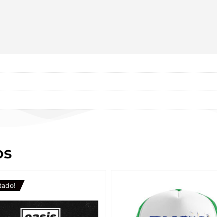
os
tado!