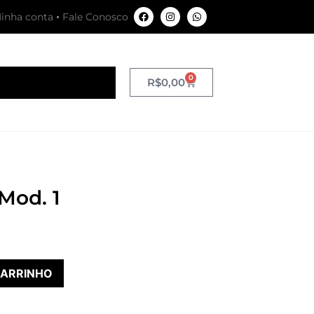
inha conta
Fale Conosco
0
R$
0,00
Mod. 1
CARRINHO