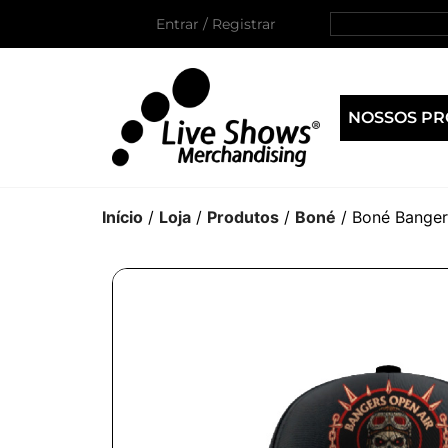
Entrar / Registrar
NOSSOS P
Início
/
Loja
/
Produtos
/
Boné
/ Boné Banger