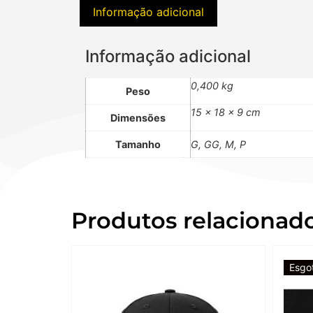
Informação adicional
Informação adicional
0,400 kg
Peso
15 × 18 × 9 cm
Dimensões
Tamanho
G, GG, M, P
Produtos relacionad
Esgo