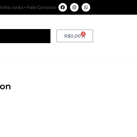
inha conta
Fale Conosco
0
R$
0,00
ion