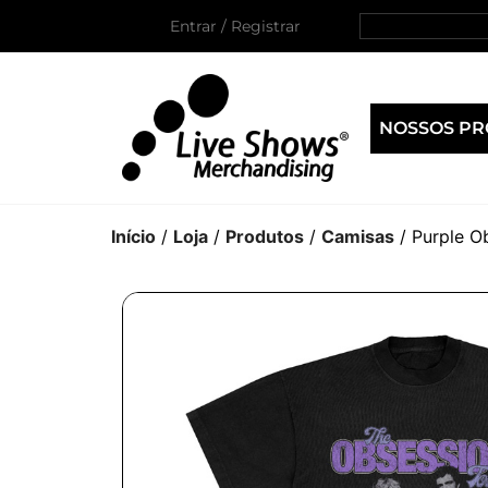
Entrar / Registrar
NOSSOS P
Início
/
Loja
/
Produtos
/
Camisas
/ Purple O