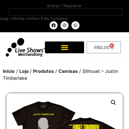
Entrar / Registrar
Loja
Minha conta
Fale Conosco
0
R$
0,00
Início
/
Loja
/
Produtos
/
Camisas
/ Silhouet – Justin
Timberlake