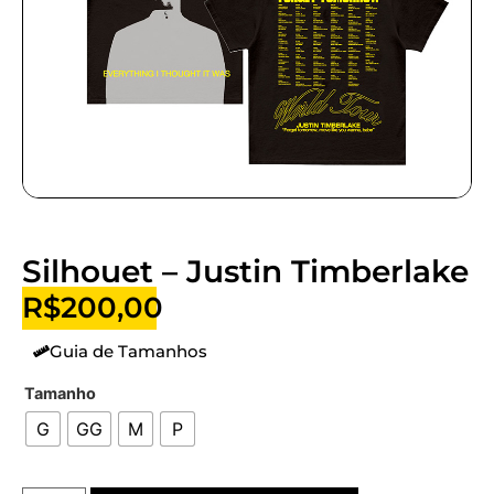
Silhouet – Justin Timberlake
R$
200,00
Guia de Tamanhos
Tamanho
G
GG
M
P