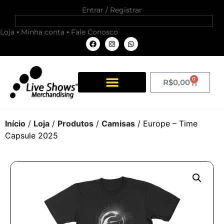
Entrar / Registrar
Loja
Minha conta
Fale Conosco
0
R$
0,00
Início
/
Loja
/
Produtos
/
Camisas
/ Europe – Time
Capsule 2025