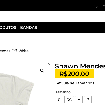
Loja
M
RODUTOS
BANDAS
endes Off-White
Shawn Mendes
R$
200,00
Guia de Tamanhos
Tamanho
G
GG
M
P