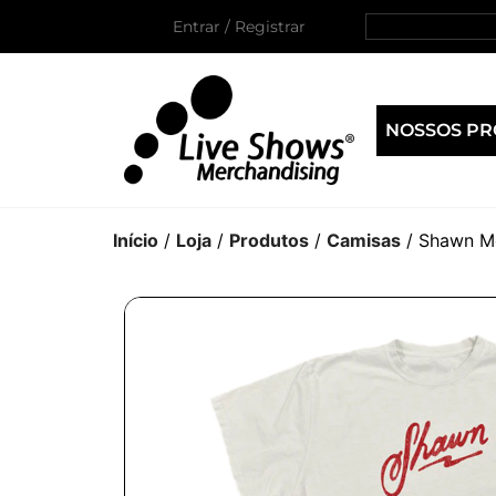
Entrar / Registrar
NOSSOS P
Início
/
Loja
/
Produtos
/
Camisas
/ Shawn M