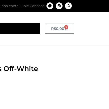
inha conta
Fale Conosco
0
R$
0,00
 Off-White