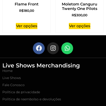
Flame Front
Moletom Canguru
Twenty One Pilots
R$
180,00
R$
300,00
Ver opções
Ver opções
Live Shows Merchandising
Home
Live Shows
Fale Conosco
Política de privacidade
Política de reembolso e devoluções