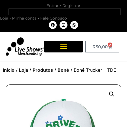
Entrar / Registrar
Loja
Minha conta
Fale Conosco
0
R$
0,00
Início
/
Loja
/
Produtos
/
Boné
/ Boné Trucker – TDE