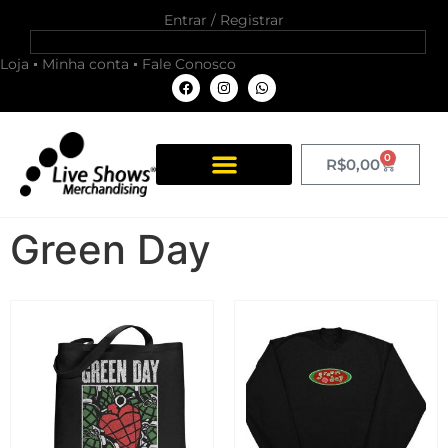
Entrar / Registrar
Loja
Minha conta
Fale Conosco
0
R$
0,00
Green Day