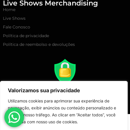
Live Shows Merchandising
Home
Live Shows
Fale Conosco
Política de privacidade
Política de reembolso e devoluções
Valorizamos sua privacidade
Utilizamos cookies para aprimorar sua experiência de
navegação, exibir anúncios ou conteúdo personalizado e
analisar nosso tráfego. Ao clicar em “Aceitar todos”, você
Copyright 2025 – Live Show Merchandising | Todos Direitos
concorda com nosso uso de cookies.
Reservados!