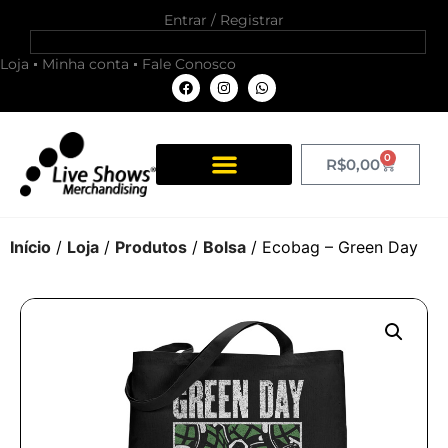
Entrar / Registrar
Loja
Minha conta
Fale Conosco
0
R$
0,00
Início
/
Loja
/
Produtos
/
Bolsa
/ Ecobag – Green Day