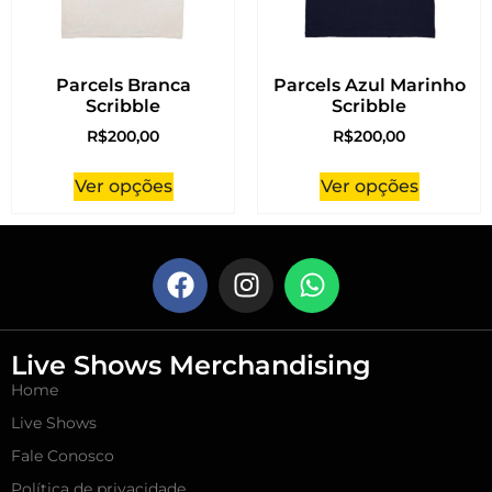
Parcels Branca
Parcels Azul Marinho
Scribble
Scribble
R$
200,00
R$
200,00
Ver opções
Ver opções
Live Shows Merchandising
Home
Live Shows
Fale Conosco
Política de privacidade