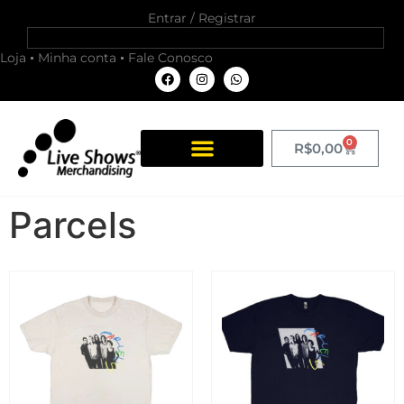
Entrar / Registrar
Loja
Minha conta
Fale Conosco
0
R$
0,00
Parcels