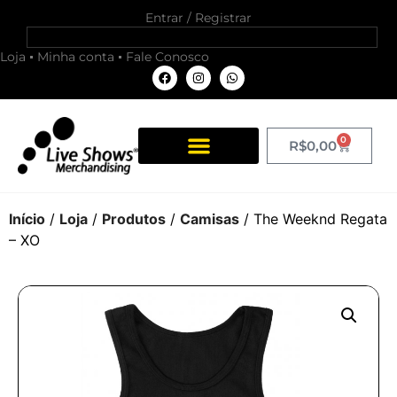
Entrar / Registrar
Loja
Minha conta
Fale Conosco
0
R$
0,00
Início
/
Loja
/
Produtos
/
Camisas
/ The Weeknd Regata
– XO