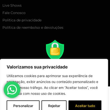
Live Shows
Fale Conosco
Política de privacidade
Política de reembolso e devoluções
Valorizamos sua privacidade
Utilizamos cookies para aprimorar sua experiência de
navegação, exibir anúncios ou conteúdo personalizado e
analisar nosso tráfego. Ao clicar em “Aceitar todos”, você
Copyright 2025 – Live Show Merchandising | Todos Direitos
concorda com nosso uso de cookies.
Reservados!
Loja
Minha conta
Fale Conosco
Personalizar
Rejeitar
Aceitar tudo