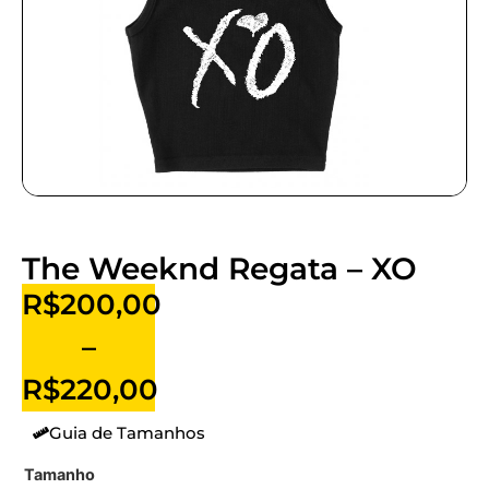
The Weeknd Regata – XO
R$
200,00
–
R$
220,00
Guia de Tamanhos
Tamanho