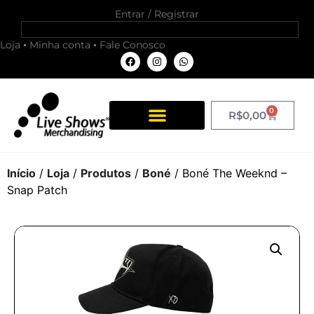
Entrar / Registrar
Loja
Minha conta
Fale Conosco
0
R$
0,00
Início
/
Loja
/
Produtos
/
Boné
/ Boné The Weeknd –
Snap Patch