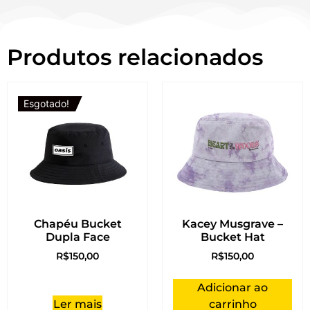
Produtos relacionados
Esgotado!
Chapéu Bucket
Kacey Musgrave –
Dupla Face
Bucket Hat
R$
150,00
R$
150,00
Adicionar ao
Ler mais
carrinho