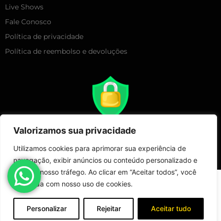
Live Shows
Fale Conosco
Política de privacidade
Política de reembolso e devoluções
Valorizamos sua privacidade
Utilizamos cookies para aprimorar sua experiência de
navegação, exibir anúncios ou conteúdo personalizado e
analisar nosso tráfego. Ao clicar em “Aceitar todos”, você
Copyright 2025 – Live Show Merchandising | Todos Direitos
concorda com nosso uso de cookies.
Reservados!
Loja
Minha conta
Fale Conosco
Personalizar
Rejeitar
Aceitar tudo