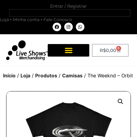
Entrar / Registrar
Loja
Minha conta
Fale Conosco
0
R$
0,00
Início
/
Loja
/
Produtos
/
Camisas
/ The Weeknd – Orbit