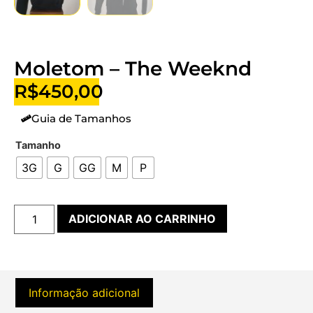
Moletom – The Weeknd
R$
450,00
Guia de Tamanhos
Tamanho
3G
G
GG
M
P
ADICIONAR AO CARRINHO
Informação adicional