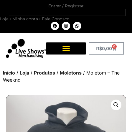
Entrar / Registrar
Loja
Minha conta
Fale Conosco
0
R$
0,00
Início
/
Loja
/
Produtos
/
Moletons
/ Moletom – The
Weeknd