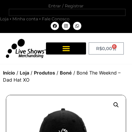
Entrar / Registrar
Loja
Minha conta
Fale Conosco
0
R$
0,00
Início
/
Loja
/
Produtos
/
Boné
/ Boné The Weeknd –
Dad Hat XO