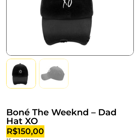
Boné The Weeknd – Dad
Hat XO
R$
150,00