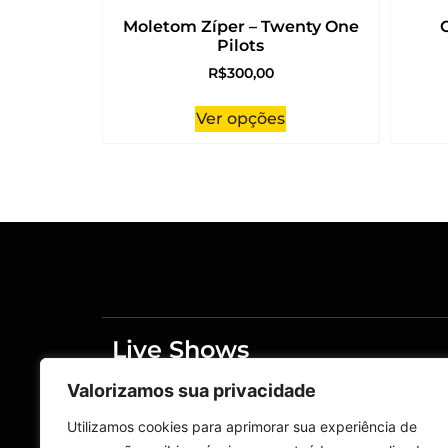
Moletom Zíper – Twenty One
Pilots
R$
300,00
Ver opções
Live Shows
Merchandising
Valorizamos sua privacidade
Home
Live Shows
Utilizamos cookies para aprimorar sua experiência de