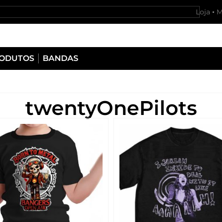
Loja
M
RODUTOS
BANDAS
twentyOnePilots