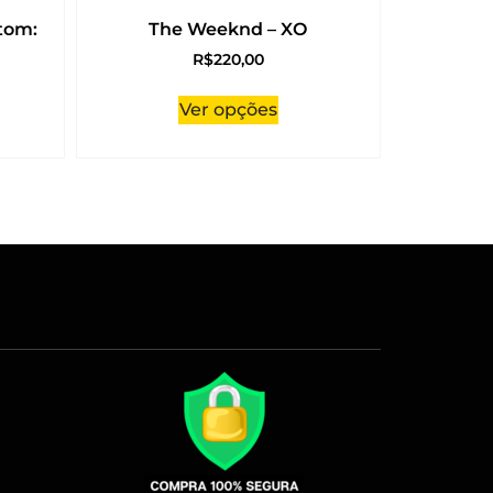
tom:
The Weeknd – XO
R$
220,00
Ver opções