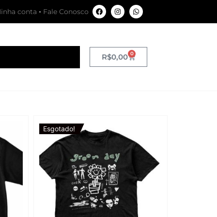
inha conta
Fale Conosco
0
R$
0,00
Esgotado!