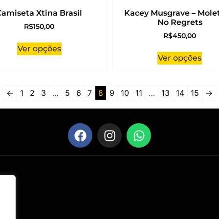
Camiseta Xtina Brasil
Kacey Musgrave – Mole
No Regrets
R$
150,00
R$
450,00
Ver opções
Ver opções
←
1
2
3
…
5
6
7
8
9
10
11
…
13
14
15
→