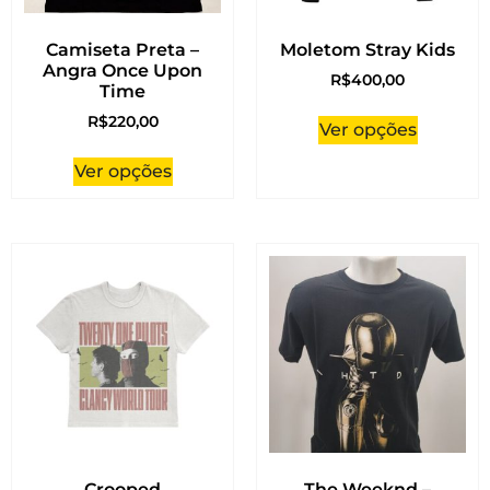
Camiseta Preta –
Moletom Stray Kids
Angra Once Upon
R$
400,00
Time
R$
220,00
Ver opções
Ver opções
Crooped
The Weeknd –