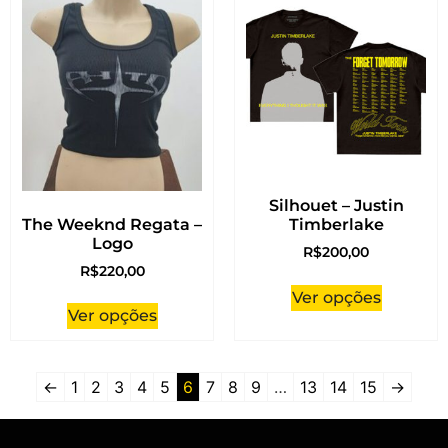
Silhouet – Justin
The Weeknd Regata –
Timberlake
Logo
R$
200,00
R$
220,00
Ver opções
Ver opções
←
1
2
3
4
5
6
7
8
9
…
13
14
15
→