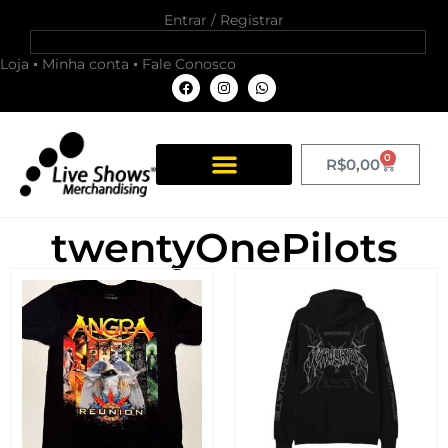
Entrar / Registrar
Loja
Minha conta
Fale Conosco
0
R$
0,00
twentyOnePilots