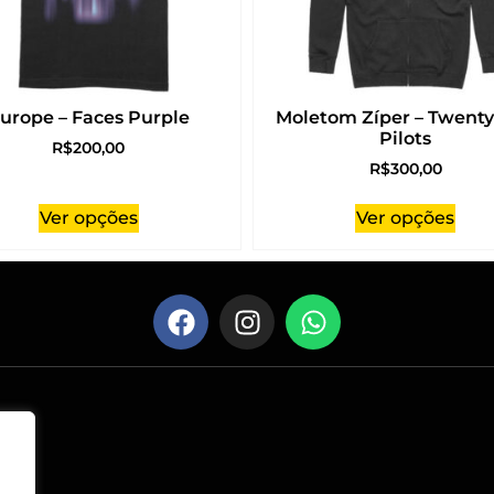
urope – Faces Purple
Moletom Zíper – Twent
Pilots
R$
200,00
R$
300,00
Ver opções
Ver opções