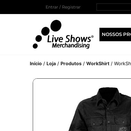
Entrar / Registrar
NOSSOS P
Início
/
Loja
/
Produtos
/
WorkShirt
/ WorkShi