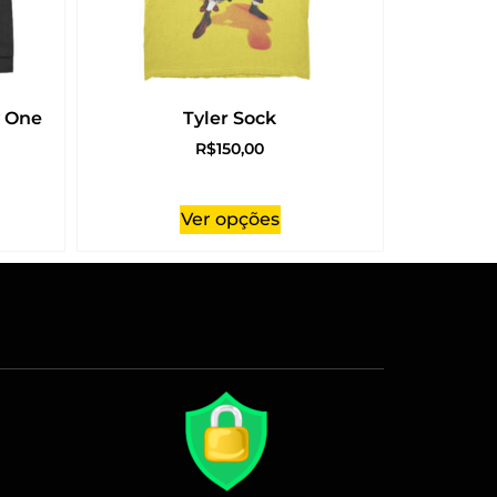
y One
Tyler Sock
R$
150,00
Ver opções