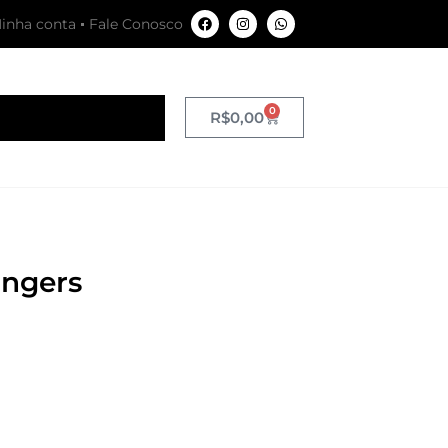
inha conta
Fale Conosco
0
R$
0,00
angers