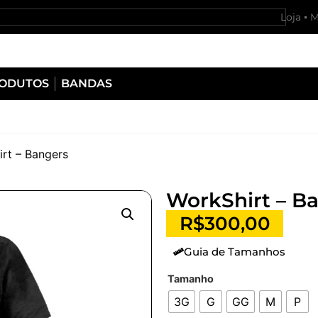
Loja
M
RODUTOS
BANDAS
rt – Bangers
WorkShirt – B
R$
300,00
Guia de Tamanhos
Tamanho
3G
G
GG
M
P