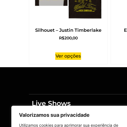
Silhouet – Justin Timberlake
E
R$
200,00
Ver opções
Live Shows
Merchandising
Valorizamos sua privacidade
Home
Live Shows
Utilizamos cookies para aprimorar sua experiência de