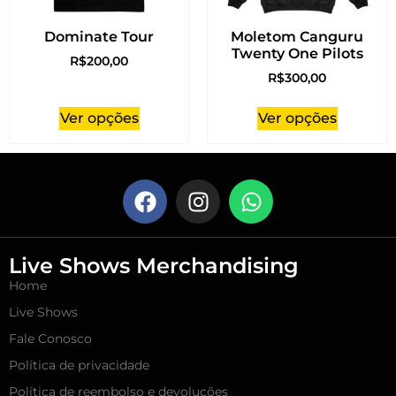
Dominate Tour
Moletom Canguru
Twenty One Pilots
R$
200,00
R$
300,00
Ver opções
Ver opções
Live Shows Merchandising
Home
Live Shows
Fale Conosco
Política de privacidade
Política de reembolso e devoluções