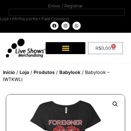
Entrar / Registrar
Loja
Minha conta
Fale Conosco
0
R$
0,00
Início
/
Loja
/
Produtos
/
Babylook
/ Babylook –
IWTKWLI