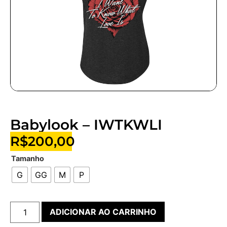
Babylook – IWTKWLI
R$
200,00
Tamanho
G
GG
M
P
ADICIONAR AO CARRINHO