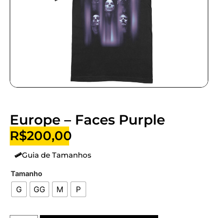
Europe – Faces Purple
R$
200,00
Guia de Tamanhos
Tamanho
G
GG
M
P