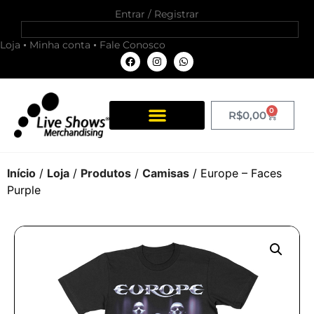
Entrar / Registrar
Loja
Minha conta
Fale Conosco
0
R$
0,00
Início
/
Loja
/
Produtos
/
Camisas
/ Europe – Faces
Purple