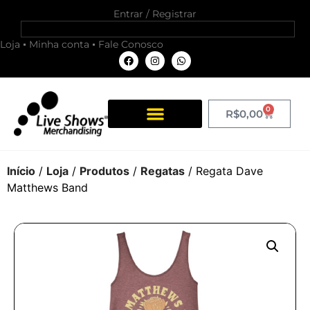
Entrar / Registrar
Loja
Minha conta
Fale Conosco
0
R$
0,00
Início
/
Loja
/
Produtos
/
Regatas
/ Regata Dave
Matthews Band