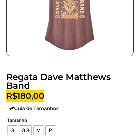
Regata Dave Matthews
Band
R$
180,00
Guia de Tamanhos
Tamanho
G
GG
M
P