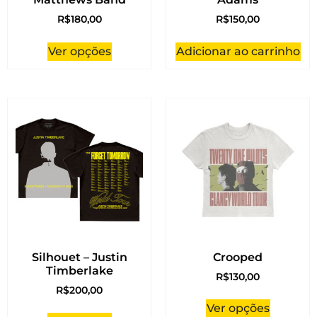
R$
180,00
R$
150,00
Ver opções
Adicionar ao carrinho
Silhouet – Justin
Crooped
Timberlake
R$
130,00
R$
200,00
Ver opções