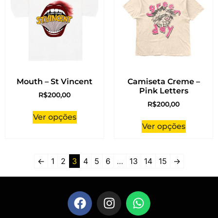
Mouth – St Vincent
Camiseta Creme –
Pink Letters
R$
200,00
R$
200,00
Ver opções
Ver opções
←
1
2
3
4
5
6
…
13
14
15
→