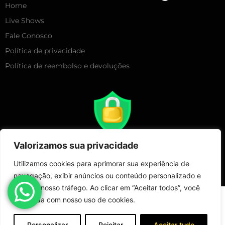
Home
Live Shows
Fale Conosco
Política de privacidade
Política de reembolso e devoluções
Valorizamos sua privacidade
Utilizamos cookies para aprimorar sua experiência de
navegação, exibir anúncios ou conteúdo personalizado e
analisar nosso tráfego. Ao clicar em “Aceitar todos”, você
Copyright 2025 – Live Show Merchandising | Todos Direitos
concorda com nosso uso de cookies.
Reservados!
Loja
Minha conta
Fale Conosco
Personalizar
Rejeitar
Aceitar tudo