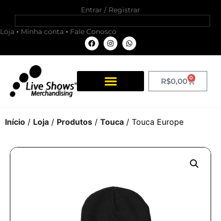
Entrar / Registrar
Loja
Minha conta
Fale Conosco
0
R$
0,00
Início
/
Loja
/
Produtos
/
Touca
/ Touca Europe