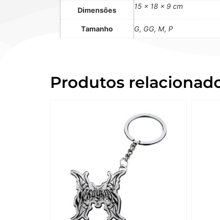
15 × 18 × 9 cm
Dimensões
Tamanho
G, GG, M, P
Produtos relacionad