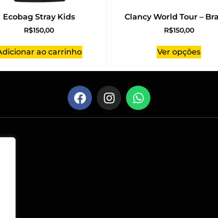
Ecobag Stray Kids
Clancy World Tour – Br
R$
150,00
R$
150,00
Adicionar ao carrinho
Ver opções