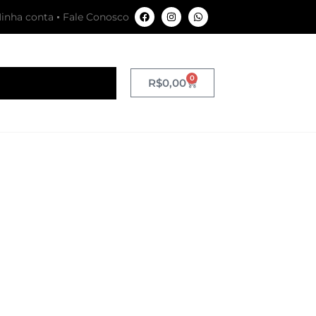
inha conta
Fale Conosco
0
R$
0,00