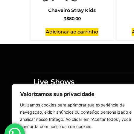
Chaveiro Stray Kids
R$
80,00
Adicionar ao carrinho
Live Shows
Merchandising
Valorizamos sua privacidade
Home
Live Shows
Utilizamos cookies para aprimorar sua experiência de
navegação, exibir anúncios ou conteúdo personalizado e
Fale Conosco
analisar nosso tráfego. Ao clicar em “Aceitar todos”, você
Política de privacidade
concorda com nosso uso de cookies.
Política de reembolso e devoluções