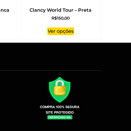
anca
Clancy World Tour – Preta
R$
150,00
Ver opções