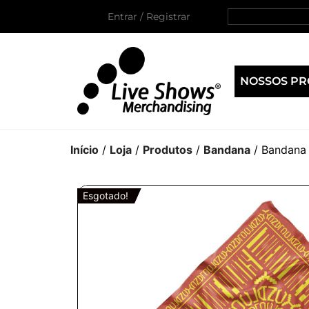
Entrar / Registrar
NOSSOS P
Início
/
Loja
/
Produtos
/
Bandana
/ Bandana
Esgotado!