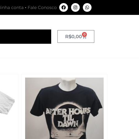
inha conta
Fale Conosco
0
R$
0,00