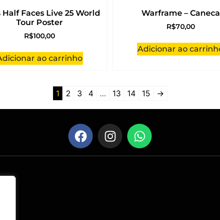
 Half Faces Live 25 World
Warframe – Caneca
Tour Poster
R$
70,00
R$
100,00
Adicionar ao carrinh
Adicionar ao carrinho
1
2
3
4
…
13
14
15
→