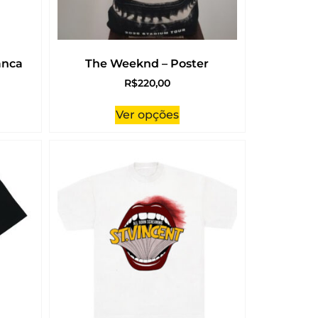
anca
The Weeknd – Poster
R$
220,00
Ver opções