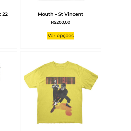
t 22
Mouth – St Vincent
R$
200,00
Ver opções