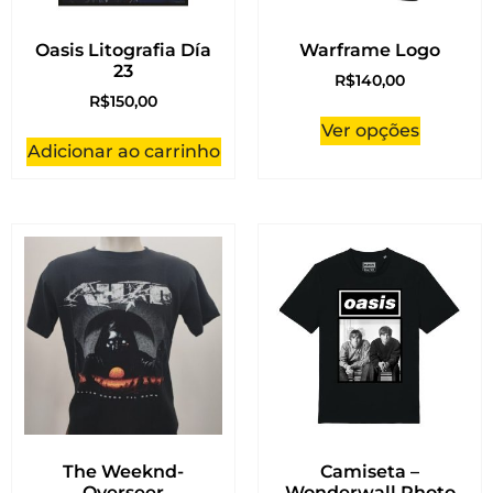
Oasis Litografia Día
Warframe Logo
23
R$
140,00
R$
150,00
Ver opções
Adicionar ao carrinho
The Weeknd-
Camiseta –
Overseer
Wonderwall Photo