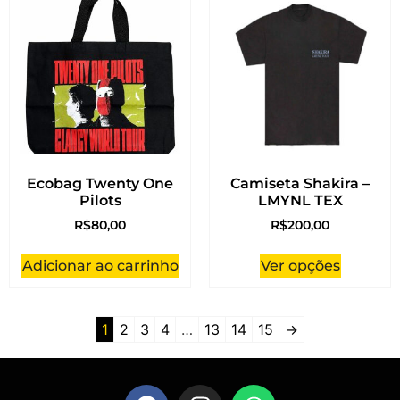
Ecobag Twenty One
Camiseta Shakira –
Pilots
LMYNL TEX
R$
80,00
R$
200,00
Adicionar ao carrinho
Ver opções
1
2
3
4
…
13
14
15
→