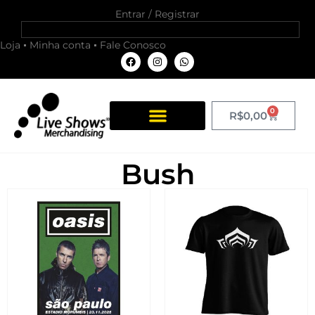
Entrar / Registrar
Loja
Minha conta
Fale Conosco
0
R$
0,00
Bush