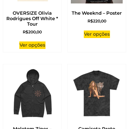
OVERSIZE Olivia
The Weeknd – Poster
Rodrigues Off White *
R$
220,00
Tour
R$
200,00
Ver opções
Ver opções
Moletom Zíper –
Camiseta Preto