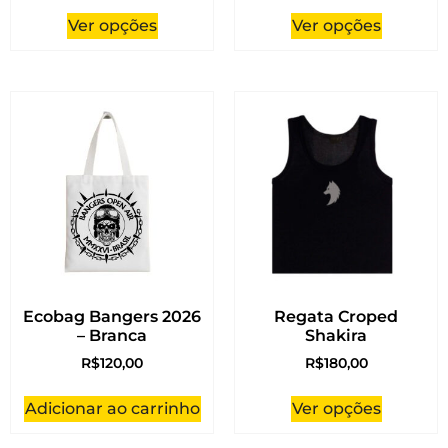
Ver opções
Ver opções
Ecobag Bangers 2026
Regata Croped
– Branca
Shakira
R$
120,00
R$
180,00
Adicionar ao carrinho
Ver opções