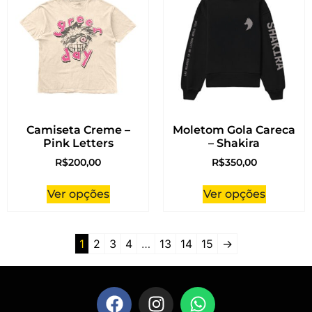
Camiseta Creme –
Moletom Gola Careca
Pink Letters
– Shakira
R$
200,00
R$
350,00
Ver opções
Ver opções
1
2
3
4
…
13
14
15
→