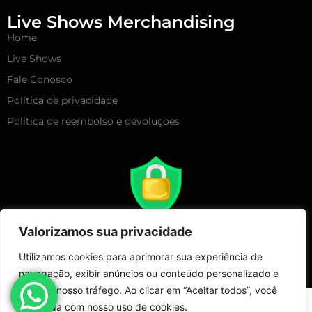
Live Shows Merchandising
Home
Live Shows
Fale Conosco
Política de privacidade
Política de reembolso e devoluções
Valorizamos sua privacidade
Utilizamos cookies para aprimorar sua experiência de
navegação, exibir anúncios ou conteúdo personalizado e
analisar nosso tráfego. Ao clicar em “Aceitar todos”, você
Copyright 2025 – Live Show Merchandising | Todos Direitos
concorda com nosso uso de cookies.