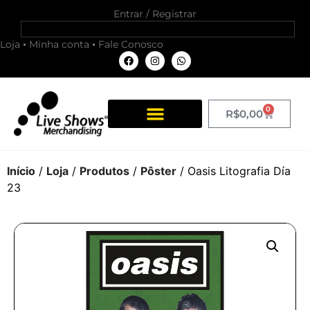
Entrar / Registrar
Loja
Minha conta
Fale Conosco
0
R$
0,00
Início
/
Loja
/
Produtos
/
Pôster
/ Oasis Litografia Día
23