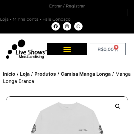
Entrar / Registrar
Loja
Minha conta
Fale Conosco
0
R$
0,00
Início
/
Loja
/
Produtos
/
Camisa Manga Longa
/ Manga
Longa Branca