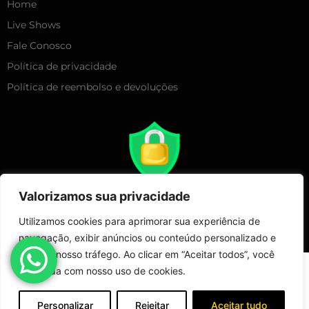
Home
Live Shows
Fale Conosco
Política de privacidade
Política de reembolso e devoluções
Valorizamos sua privacidade
Utilizamos cookies para aprimorar sua experiência de
navegação, exibir anúncios ou conteúdo personalizado e
analisar nosso tráfego. Ao clicar em “Aceitar todos”, você
Copyright 2025 – Live Show Merchandising | Todos Direitos
concorda com nosso uso de cookies.
Reservados!
Loja
Minha conta
Fale Conosco
Personalizar
Rejeitar
Aceitar tudo