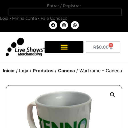
Entrar / Registrar
Loja
Minha conta
Fale Conosco
0
R$
0,00
Início
/
Loja
/
Produtos
/
Caneca
/ Warframe – Caneca