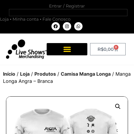
Entrar / Registrar
Loja
Minha conta
Fale Conosco
0
R$
0,00
Início
/
Loja
/
Produtos
/
Camisa Manga Longa
/ Manga
Longa Angra – Branca