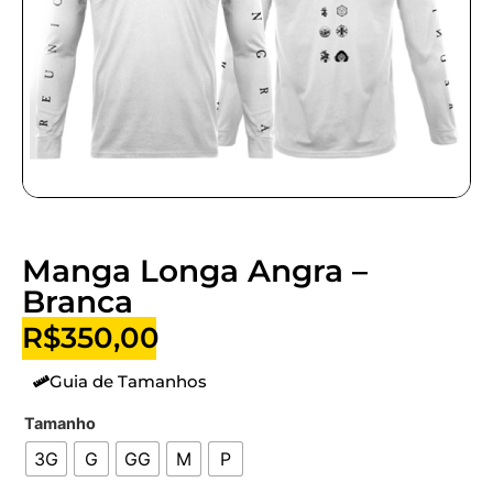
Manga Longa Angra –
Branca
R$
350,00
Guia de Tamanhos
Tamanho
3G
G
GG
M
P