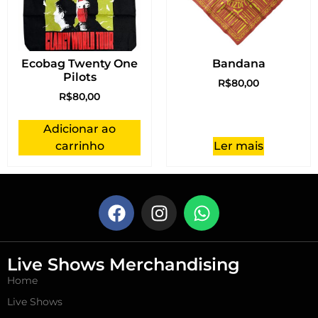
Ecobag Twenty One
Bandana
Pilots
R$
80,00
R$
80,00
Adicionar ao
carrinho
Ler mais
Live Shows Merchandising
Home
Live Shows