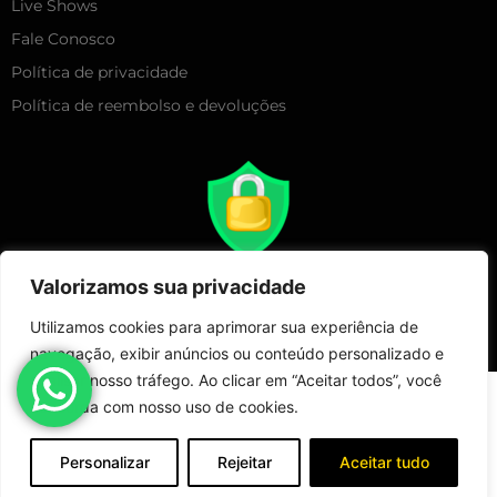
Live Shows
Fale Conosco
Política de privacidade
Política de reembolso e devoluções
Valorizamos sua privacidade
Utilizamos cookies para aprimorar sua experiência de
navegação, exibir anúncios ou conteúdo personalizado e
analisar nosso tráfego. Ao clicar em “Aceitar todos”, você
Copyright 2025 – Live Show Merchandising | Todos Direitos
concorda com nosso uso de cookies.
Reservados!
Loja
Minha conta
Fale Conosco
Personalizar
Rejeitar
Aceitar tudo