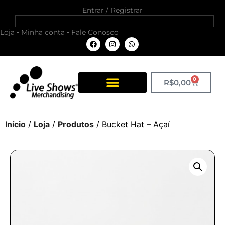
Entrar / Registrar
Loja
Minha conta
Fale Conosco
0
R$
0,00
Início
/
Loja
/
Produtos
/ Bucket Hat – Açaí