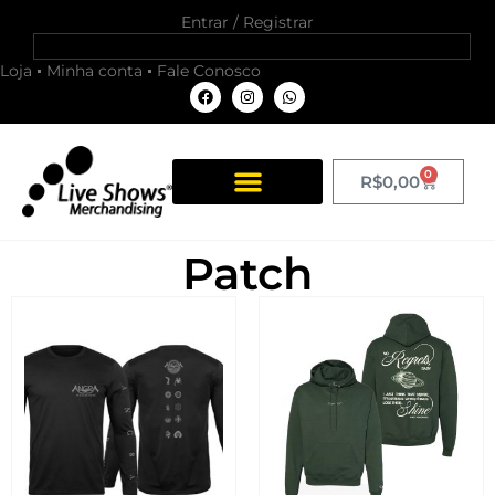
Entrar / Registrar
Loja
Minha conta
Fale Conosco
0
R$
0,00
Patch