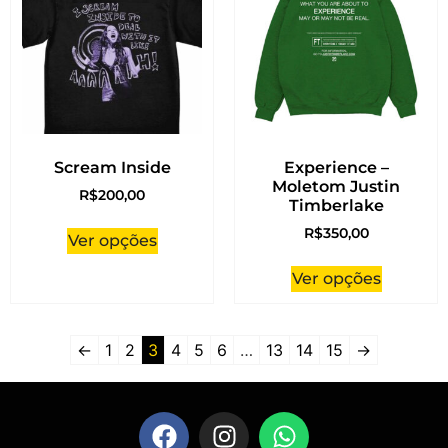
Scream Inside
Experience –
Moletom Justin
R$
200,00
Timberlake
R$
350,00
Ver opções
Ver opções
←
1
2
3
4
5
6
…
13
14
15
→