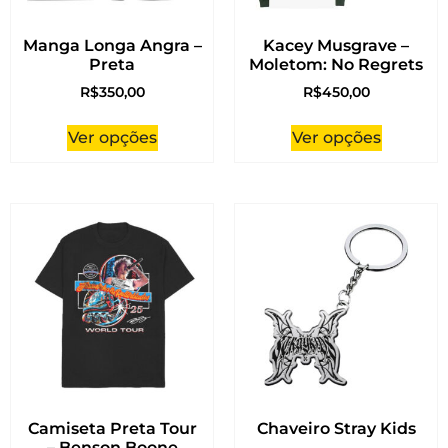
Manga Longa Angra –
Kacey Musgrave –
Preta
Moletom: No Regrets
R$
350,00
R$
450,00
Ver opções
Ver opções
Camiseta Preta Tour
Chaveiro Stray Kids
– Benson Boone