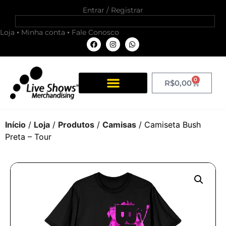
Entrar / Registrar
Loja
Minha conta
Fale Conosco
0
R$
0,00
Início
/
Loja
/
Produtos
/
Camisas
/ Camiseta Bush
Preta – Tour