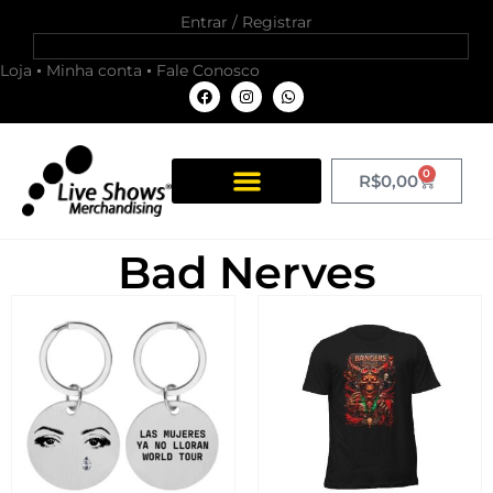
Entrar / Registrar
Loja
Minha conta
Fale Conosco
0
R$
0,00
Bad Nerves