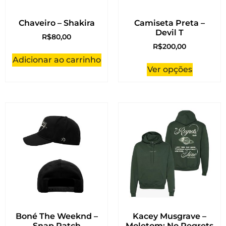
Chaveiro – Shakira
Camiseta Preta –
Devil T
R$
80,00
R$
200,00
Adicionar ao carrinho
Ver opções
Boné The Weeknd –
Kacey Musgrave –
Snap Patch
Moletom: No Regrets