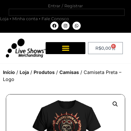
Entrar / Registrar
Loja
Minha conta
Fale Conosco
0
R$
0,00
Início
/
Loja
/
Produtos
/
Camisas
/ Camiseta Preta –
Logo