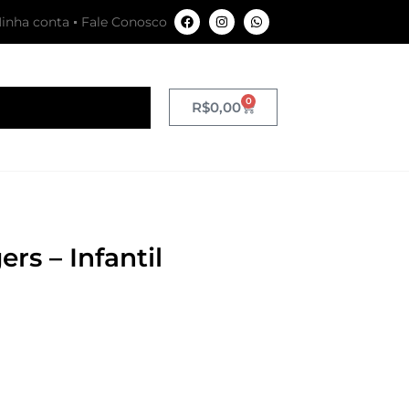
inha conta
Fale Conosco
0
R$
0,00
rs – Infantil