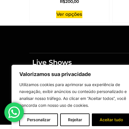
R$
200,00
Ver opções
Live Shows
Merchandising
Valorizamos sua privacidade
Home
Live Shows
Utilizamos cookies para aprimorar sua experiência de
navegação, exibir anúncios ou conteúdo personalizado e
Fale Conosco
analisar nosso tráfego. Ao clicar em “Aceitar todos”, você
Política de privacidade
concorda com nosso uso de cookies.
Política de reembolso e devoluções
Personalizar
Rejeitar
Aceitar tudo