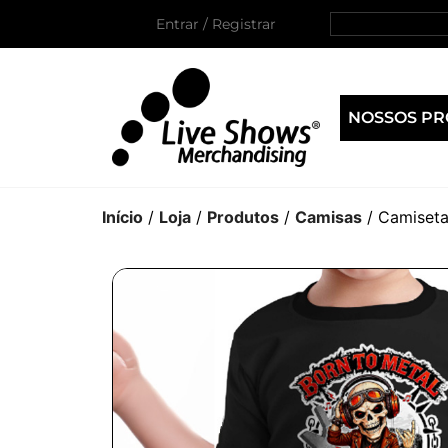
Entrar / Registrar
NOSSOS P
Início
/
Loja
/
Produtos
/
Camisas
/ Camiseta 