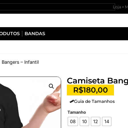
Loja
M
RODUTOS
BANDAS
Bangers – Infantil
Camiseta Bange
R$
180,00
Guia de Tamanhos
Tamanho
08
10
12
14