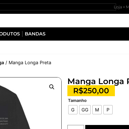
Loja
M
RODUTOS
BANDAS
ga
/ Manga Longa Preta
Manga Longa 
R$
250,00
Tamanho
G
GG
M
P