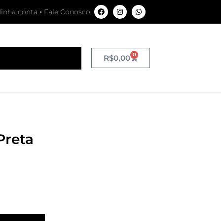
inha conta
Fale Conosco
0
R$
0,00
Preta