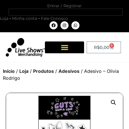
Entrar / Registrar
Loja
Minha conta
Fale Conosco
0
R$
0,00
Início
/
Loja
/
Produtos
/
Adesivos
/ Adesivo – Olivia
Rodrigo