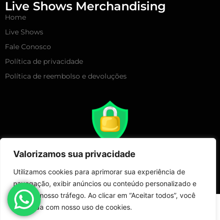
Live Shows Merchandising
Home
Live Shows
Fale Conosco
Política de privacidade
Política de reembolso e devoluções
Valorizamos sua privacidade
Utilizamos cookies para aprimorar sua experiência de
navegação, exibir anúncios ou conteúdo personalizado e
analisar nosso tráfego. Ao clicar em “Aceitar todos”, você
Copyright 2025 – Live Show Merchandising | Todos Direitos
concorda com nosso uso de cookies.
Reservados!