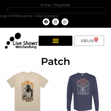
Entrar / Registrar
Loja
Minha conta
Fale Conosco
0
R$
0,00
Patch