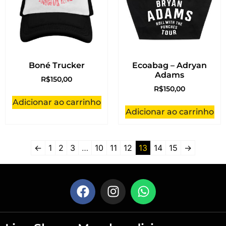
Boné Trucker
Ecoabag – Adryan
Adams
R$
150,00
R$
150,00
Adicionar ao carrinho
Adicionar ao carrinho
←
1
2
3
…
10
11
12
13
14
15
→