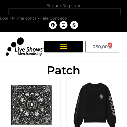
Entrar / Registrar
Loja
Minha conta
Fale Conosco
0
R$
0,00
Patch