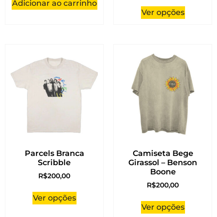
Adicionar ao carrinho
Ver opções
Parcels Branca
Camiseta Bege
Scribble
Girassol – Benson
Boone
R$
200,00
R$
200,00
Ver opções
Ver opções