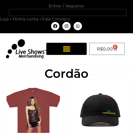
Entrar / Registrar
Loja
Minha conta
Fale Conosco
0
R$
0,00
Cordão