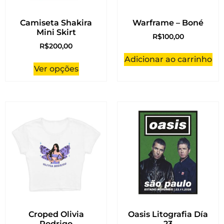
Camiseta Shakira
Warframe – Boné
Mini Skirt
R$
100,00
R$
200,00
Adicionar ao carrinho
Ver opções
Croped Olivia
Oasis Litografia Día
Rodrigo
23