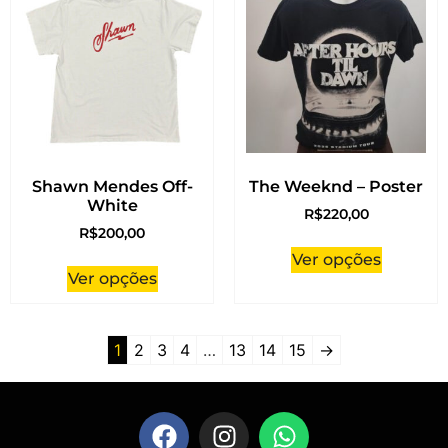
Shawn Mendes Off-
The Weeknd – Poster
White
R$
220,00
R$
200,00
Ver opções
Ver opções
1
2
3
4
…
13
14
15
→