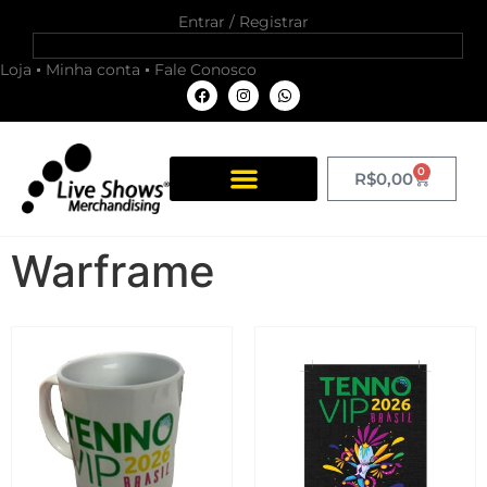
Entrar / Registrar
Loja
Minha conta
Fale Conosco
0
R$
0,00
Warframe