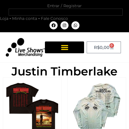
Entrar / Registrar
Loja
Minha conta
Fale Conosco
0
R$
0,00
Justin Timberlake