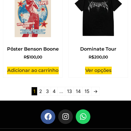
Pôster Benson Boone
Dominate Tour
R$
100,00
R$
200,00
Adicionar ao carrinho
Ver opções
1
2
3
4
…
13
14
15
→