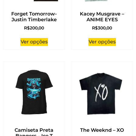
Forget Tomorrow-
Kacey Musgrave –
Justin Timberlake
ANIME EYES
R$
200,00
R$
300,00
Ver opções
Ver opções
Camiseta Preta
The Weeknd – XO
Bangers – Ice T